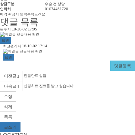
정
상담구분
수술 전 상담
정
보
연락처
01074461720
보
관
본
예약 확정시 연락부탁드려요
련
문
댓글 목록
링
문
작
문수지
18-10-02 17:05
크
성
댓글내용 확인
일
수
답변
최
작
최고관리자
18-10-02 17:14
성
댓글내용 확인
지
일
고
답변
님
댓글등록
관
의
이전글
인플란트 상담
리
다음글
신경치료 진료를 받고 싶습니다.
댓
자
수정
글
님
삭제
의
목록
글쓰기
댓