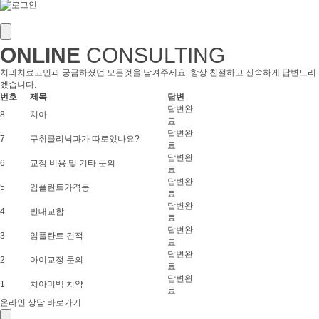
ONLINE
CONSULTING
치과치료고민과 궁금하셨던 모든것을 남겨주세요. 항상 친절하고 신속하게 답변드리
겠습니다.
번호
제목
답변
답변완
8
치아
료
답변완
7
구취클리닉과가 따로있나요?
료
답변완
6
교정 비용 및 기타 문의
료
답변완
5
임플란트가격등
료
답변완
4
반대교합
료
답변완
3
임플란트 견적
료
답변완
2
아이교정 문의
료
답변완
1
치아미백 치약
료
온라인 상담 바로가기