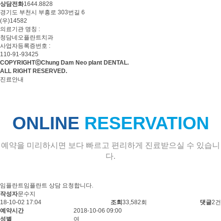
상담전화
1644.8828
경기도 부천시 부흥로 303번길 6
(우)14582
의료기관 명칭 :
청담네오플란트치과
사업자등록증번호 :
110-91-93425
COPYRIGHTⓒChung Dam Neo plant DENTAL.
ALL RIGHT RESERVED.
진료안내
ONLINE
RESERVATION
예약을 미리하시면 보다 빠르고 편리하게 진료받으실 수 있습니
다.
온
임플란트
임플란트 상담 요청합니다.
페
라
작성자
문수지
인
이
작
18-10-02 17:04
조회
33,582회
댓글
2건
예
예
성
예약시간
2018-10-06 09:00
지
약
일
약
성별
여