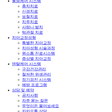
통증케어 시스템
충치치료
신경치료
보철치료
치주치료
사랑니 발치
턱관절 치료
치아교정성형
특별한 치아교정
치아성형 시술과정
원스톱 진료시스템
증상별 치아교정
덴탈케어 시스템
구강건강관리
철저한 위생관리
정기검진 시스템
예방 프로그램
상담 및 예약
공지사항
자주 묻는 질문
무엇이든 물어보세요
카카오톡 상담